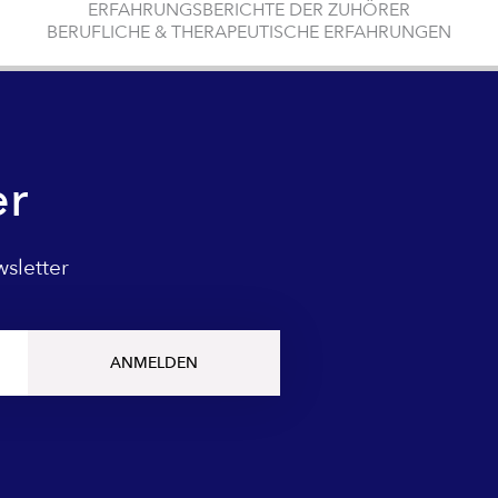
ERFAHRUNGSBERICHTE DER ZUHÖRER
BERUFLICHE & THERAPEUTISCHE ERFAHRUNGEN
er
sletter
ANMELDEN