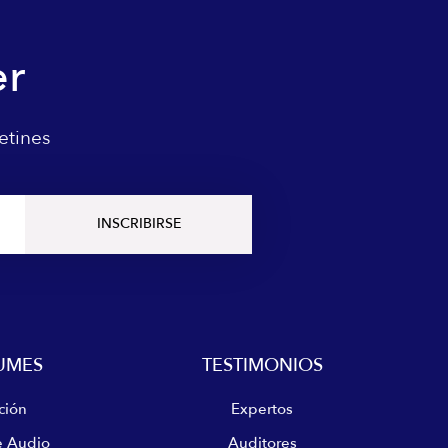
er
etines
INSCRIBIRSE
UMES
TESTIMONIOS
ción
Expertos
e Audio
Auditores