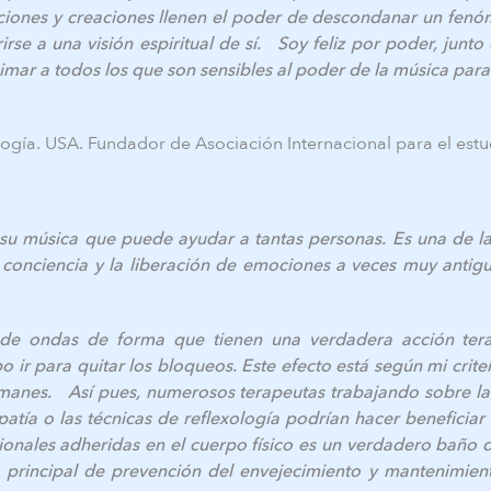
iones y creaciones llenen el poder de descondanar un fenó
rirse a una visión espiritual de sí. Soy feliz por poder, junt
mar a todos los que son sensibles al poder de la música para 
ología. USA. Fundador de Asociación Internacional para el est
 su música que puede ayudar a tantas personas. Es una de 
e conciencia y la liberación de emociones a veces muy antig
de ondas de forma que tienen una verdadera acción terap
o ir para quitar los bloqueos.
Este efecto está según mi crit
hamanes.
Así pues, numerosos terapeutas trabajando sobre l
patía o las técnicas de reflexología podrían hacer beneficiar 
ionales adheridas en el cuerpo físico es un verdadero baño
 principal de prevención del envejecimiento y mantenimiento