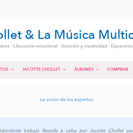
ollet & La Música Multi
strés - Liberación emocional - Intuición y creatividad - Expansió
CTOS
JACOTTE CHOLLET
ÁLBUMES
COMPRAR
La visión de los expertos
ortante trabajo llevado a cabo por Jacotte Chollet par