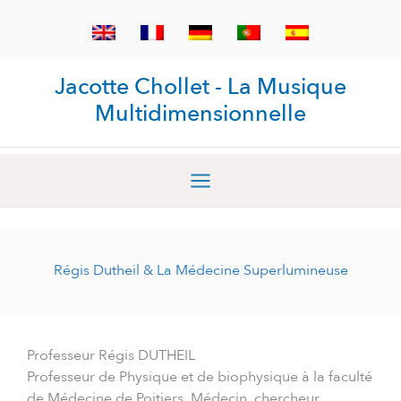
Aller
au
contenu
Jacotte Chollet - La Musique
Multidimensionnelle
Régis Dutheil & La Médecine Superlumineuse
Professeur Régis DUTHEIL
Professeur de Physique et de biophysique à la faculté
de Médecine de Poitiers, Médecin, chercheur,