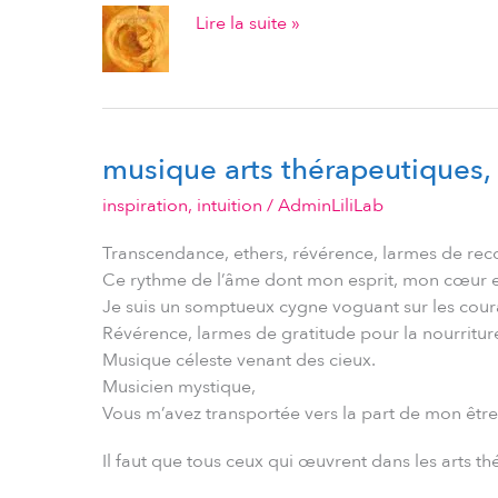
Lire la suite »
musique arts thérapeutiques,
musique
arts
inspiration
,
intuition
/
AdminLiliLab
thérapeutiques,
musique
Transcendance, ethers, révérence, larmes de rec
intuition
Ce rythme de l’âme dont mon esprit, mon cœur e
Je suis un somptueux cygne voguant sur les cour
Révérence, larmes de gratitude pour la nourriture
Musique céleste venant des cieux.
Musicien mystique,
Vous m’avez transportée vers la part de mon être q
Il faut que tous ceux qui œuvrent dans les arts 