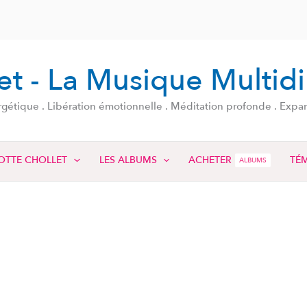
let - La Musique Multid
étique . Libération émotionnelle . Méditation profonde . Expansi
OTTE CHOLLET
LES ALBUMS
ACHETER
TÉ
ALBUMS