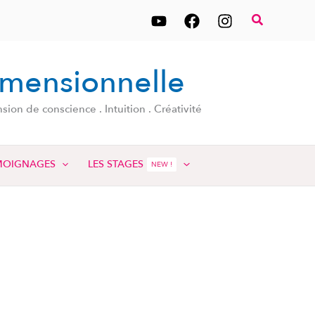
Recherche
imensionnelle
on de conscience . Intuition . Créativité
MOIGNAGES
LES STAGES
NEW !