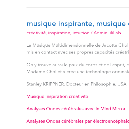
musique inspirante, musique c
musique
inspirante,
créativité
,
inspiration
,
intuition
/
AdminLiliLab
musique
créativité
La Musique Multidimensionnelle de Jacotte Cholle
mis en contact avec ses propres capacités créatri
On y trouve aussi la paix du corps et de l’esprit,
Madame Chollet a crée une technologie originale 
Stanley KRIPPNER. Docteur en Philosophie, USA.
Musique Inspiration créativité
Analyses Ondes cérébrales avec le Mind Mirror
Analyses Ondes cérébrales par électroencéphal