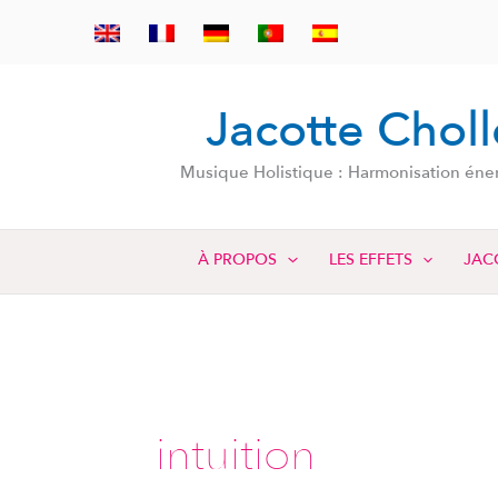
Aller
au
contenu
Jacotte Chol
Musique Holistique : Harmonisation énerg
À PROPOS
LES EFFETS
JAC
intuition